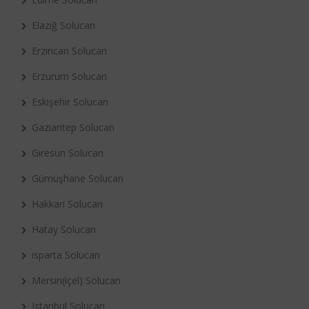
Elazığ Solucan
Erzincan Solucan
Erzurum Solucan
Eskişehir Solucan
Gaziantep Solucan
Giresun Solucan
Gümüşhane Solucan
Hakkari Solucan
Hatay Solucan
ısparta Solucan
Mersin(içel) Solucan
Istanbul Solucan