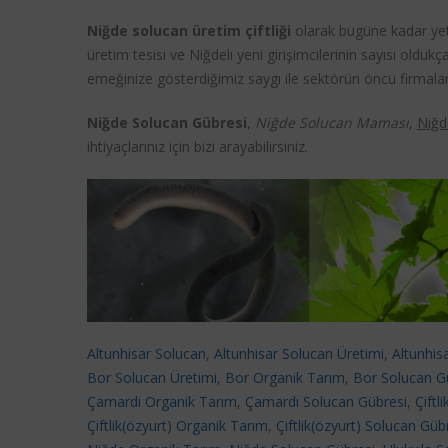
Niğde solucan üretim çiftliği
olarak bugüne kadar yet
üretim tesisi ve Niğdelı yeni girişimcilerinin sayısı oldu
emeğinize gösterdiğimiz saygı ile sektörün öncü firmaları
Niğde Solucan Gübresi
,
Niğde Solucan Maması
,
Niğde
ihtiyaçlarınız için bizi arayabilirsiniz.
Altunhisar Solucan
,
Altunhisar Solucan Üretimi
,
Altunhis
Bor Solucan Üretimi
,
Bor Organik Tarım
,
Bor Solucan G
Çamardı Organik Tarım
,
Çamardı Solucan Gübresi
,
Çiftl
Çiftlik(özyurt) Organik Tarım
,
Çiftlik(özyurt) Solucan Güb