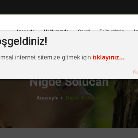
Anasayfa
Hakkımızda
Galeri
Ürünlerimiz
An
şgeldiniz!
msal internet sitemize gitmek için
tıklayınız...
K
Niğde Solucan
Anasayfa
Niğde Solucan