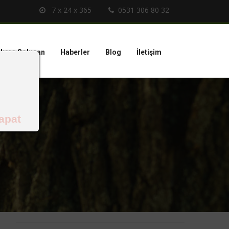
7 x 24 x 365
0531 306 80 32
kara Solucan
Haberler
Blog
İletişim
apat