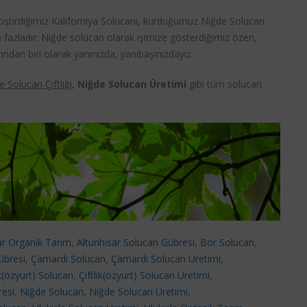
iştirdiğimiz Kaliforniya Solucanı, kurduğumuz Niğde Solucan
kça fazladır. Niğde solucan olarak işimize gösterdiğimiz özen,
ndan biri olarak yanınızda, yanıbaşınızdayız.
 Solucan Çiftliği
,
Niğde Solucan Üretimi
gibi tüm solucan
ar Organik Tarım
,
Altunhisar Solucan Gübresi
,
Bor Solucan
,
übresi
,
Çamardı Solucan
,
Çamardı Solucan Üretimi
,
ik(özyurt) Solucan
,
Çiftlik(özyurt) Solucan Üretimi
,
resi
,
Niğde Solucan
,
Niğde Solucan Üretimi
,