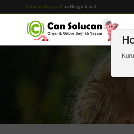
Solucan Dünyası
' na Hoşgeldiniz!
Ho
Kuru