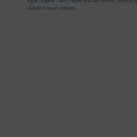
Niğde Organik Tarım
,
Niğde Solucan Gübresi
,
Ulukışla S
Ulukışla Solucan Gübresi
,