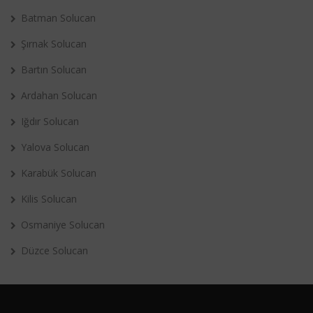
Batman Solucan
Şırnak Solucan
Bartın Solucan
Ardahan Solucan
Iğdır Solucan
Yalova Solucan
Karabük Solucan
Kilis Solucan
Osmaniye Solucan
Düzce Solucan