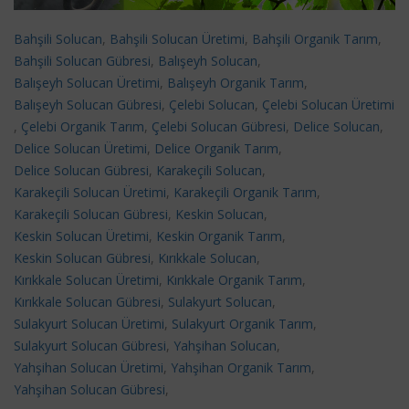
Bahşili Solucan
,
Bahşili Solucan Üretimi
,
Bahşili Organik Tarım
,
Bahşili Solucan Gübresi
,
Balışeyh Solucan
,
Balışeyh Solucan Üretimi
,
Balışeyh Organik Tarım
,
Balışeyh Solucan Gübresi
,
Çelebi Solucan
,
Çelebi Solucan Üretimi
,
Çelebi Organik Tarım
,
Çelebi Solucan Gübresi
,
Delice Solucan
,
Delice Solucan Üretimi
,
Delice Organik Tarım
,
Delice Solucan Gübresi
,
Karakeçili Solucan
,
Karakeçili Solucan Üretimi
,
Karakeçili Organik Tarım
,
Karakeçili Solucan Gübresi
,
Keskin Solucan
,
Keskin Solucan Üretimi
,
Keskin Organik Tarım
,
Keskin Solucan Gübresi
,
Kırıkkale Solucan
,
Kırıkkale Solucan Üretimi
,
Kırıkkale Organik Tarım
,
Kırıkkale Solucan Gübresi
,
Sulakyurt Solucan
,
Sulakyurt Solucan Üretimi
,
Sulakyurt Organik Tarım
,
Sulakyurt Solucan Gübresi
,
Yahşihan Solucan
,
Yahşihan Solucan Üretimi
,
Yahşihan Organik Tarım
,
Yahşihan Solucan Gübresi
,