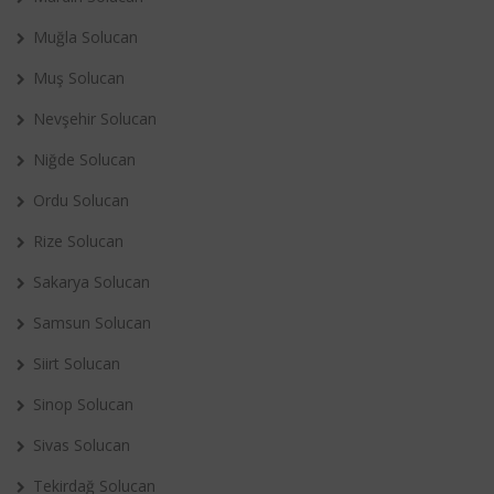
Muğla Solucan
Muş Solucan
Nevşehir Solucan
Niğde Solucan
Ordu Solucan
Rize Solucan
Sakarya Solucan
Samsun Solucan
Siirt Solucan
Sinop Solucan
Sivas Solucan
Tekirdağ Solucan