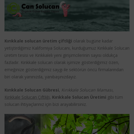
Kırıkkale solucan üretim çiftliği
olarak bugüne kadar
yetiştirdiğimiz Kaliforniya Solucanı, kurduğumuz Kırıkkale Solucan
üretim tesisi ve Kırıkkalelı yeni girişimcilerinin sayısı oldukça
fazladır. Kırıkkale solucan olarak işimize gösterdiğimiz özen,
emeğinize gösterdiğimiz saygı ile sektörün öncü firmalarından
biri olarak yanınızda, yanıbaşınızdayız.
Kırıkkale Solucan Gübresi
,
Kırıkkale Solucan Maması
,
Kırıkkale Solucan Çiftliği
,
Kırıkkale Solucan Üretimi
gibi tüm
solucan ihtiyaçlarınız için bizi arayabilirsiniz.