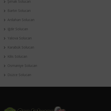
Şırnak Solucan
Bartın Solucan
Ardahan Solucan
Iğdır Solucan
Yalova Solucan
Karabük Solucan
Kilis Solucan
Osmaniye Solucan
Düzce Solucan