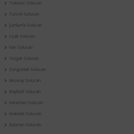
Trabzon Solucan
Tunceli Solucan
Şanlıurfa Solucan
Uşak Solucan
Van Solucan
Yozgat Solucan
Zonguldak Solucan
Aksaray Solucan
Bayburt Solucan
Karaman Solucan
Kırıkkale Solucan
Batman Solucan