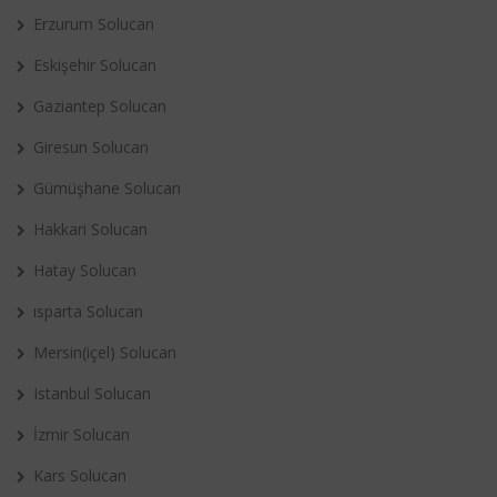
Erzurum Solucan
Eskişehir Solucan
Gaziantep Solucan
Giresun Solucan
Gümüşhane Solucan
Hakkari Solucan
Hatay Solucan
ısparta Solucan
Mersin(içel) Solucan
Istanbul Solucan
İzmir Solucan
Kars Solucan