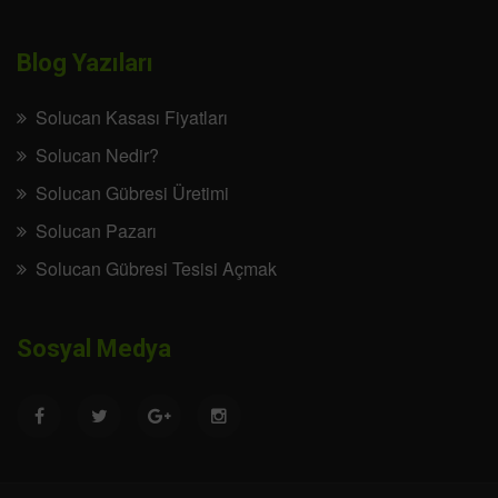
Blog Yazıları
Solucan Kasası Fiyatları
Solucan Nedir?
Solucan Gübresi Üretimi
Solucan Pazarı
Solucan Gübresi Tesisi Açmak
Sosyal Medya