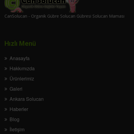
CanSolucan - Organik Gübre Solucan Gübresi Solucan Maması
Hızlı Menü
Anasayfa
Hakkımızda
Ürünlerimiz
Galeri
Ankara Solucan
Haberler
Blog
İletişim