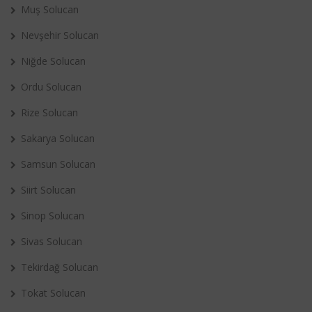
Muş Solucan
Nevşehir Solucan
Niğde Solucan
Ordu Solucan
Rize Solucan
Sakarya Solucan
Samsun Solucan
Siirt Solucan
Sinop Solucan
Sivas Solucan
Tekirdağ Solucan
Tokat Solucan