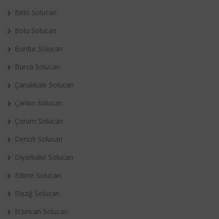
Bitlis Solucan
Bolu Solucan
Burdur Solucan
Bursa Solucan
Çanakkale Solucan
Çankırı Solucan
Çorum Solucan
Denizli Solucan
Diyarbakır Solucan
Edirne Solucan
Elazığ Solucan
Erzincan Solucan